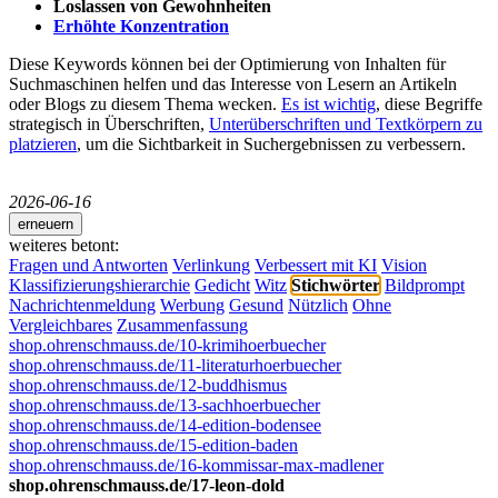
Loslassen von Gewohnheiten
Erhöhte Konzentration
Diese Keywords können bei der Optimierung von Inhalten für
Suchmaschinen helfen und das Interesse von Lesern an Artikeln
oder Blogs zu diesem Thema wecken.
Es ist wichtig
, diese Begriffe
strategisch in Überschriften,
Unterüberschriften und Textkörpern zu
platzieren
, um die Sichtbarkeit in Suchergebnissen zu verbessern.
2026-06-16
erneuern
weiteres betont:
Fragen und Antworten
Verlinkung
Verbessert mit KI
Vision
Klassifizierungshierarchie
Gedicht
Witz
Stichwörter
Bildprompt
Nachrichtenmeldung
Werbung
Gesund
Nützlich
Ohne
Vergleichbares
Zusammenfassung
shop.ohrenschmauss.de/10-krimihoerbuecher
shop.ohrenschmauss.de/11-literaturhoerbuecher
shop.ohrenschmauss.de/12-buddhismus
shop.ohrenschmauss.de/13-sachhoerbuecher
shop.ohrenschmauss.de/14-edition-bodensee
shop.ohrenschmauss.de/15-edition-baden
shop.ohrenschmauss.de/16-kommissar-max-madlener
shop.ohrenschmauss.de/17-leon-dold