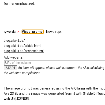
further emphasized:
Keywords
Visual prompt
News report
Advertising
Heal
blog.aiki-it.de/
blog.aiki-it.de/aikido.html
blog.aiki-it.de/archive.html
blog.aiki-it.de/blog/2023/12/old-ipods-sync-with-ubuntu.html
Add website:
blog.aiki-it.de/blog/2024/07/vienna-rss-app-count-errors.html
blog.aiki-it.de/blog/2024/08/mplayer-console-warning-no-
An icon will appear; please wait a moment: the AI ​​is calculating
socket.html
the website's compilations.
blog.aiki-it.de/blog/2024/09/mehrere-tabs-als-ein-lesezeichen.htm
blog.aiki-it.de/blog/2024/10/raid-sync-steuern.html
blog.aiki-it.de/datenschutzerklaerung.html
The image prompt was generated using the AI ​​
Ollama
with the mod
blog.aiki-it.de/impressum.html
Aya 23 8b
and the image was generated from it with
Stable Diffusi
blog.aiki-it.de/kaishinkan.html
web UI
(
LICENSE
).
blog.aiki-it.de/links/links.html